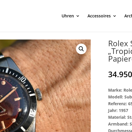
Uhren
Accessoires
Arc
Rolex 
„Tropi
Papier
34.95
Marke: Rol
Modell: Su
Referenz: 6
Jahr: 1957
Material: St
Armband: S
Durchmesse