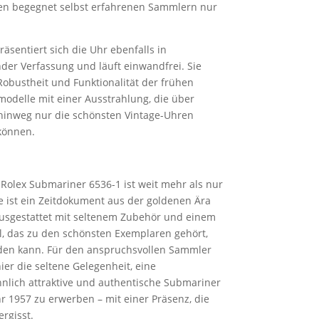
en begegnet selbst erfahrenen Sammlern nur
äsentiert sich die Uhr ebenfalls in
der Verfassung und läuft einwandfrei. Sie
 Robustheit und Funktionalität der frühen
modelle mit einer Ausstrahlung, die über
hinweg nur die schönsten Vintage-Uhren
können.
 Rolex Submariner 6536-1 ist weit mehr als nur
ie ist ein Zeitdokument aus der goldenen Ära
ausgestattet mit seltenem Zubehör und einem
al, das zu den schönsten Exemplaren gehört,
den kann. Für den anspruchsvollen Sammler
hier die seltene Gelegenheit, eine
lich attraktive und authentische Submariner
r 1957 zu erwerben – mit einer Präsenz, die
rgisst.