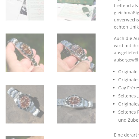
treffend als
gleichmäßig
unverwechse
echten Unik
Auch die Au
wird mit ih
ausgeliefer
außergewöh
Originale
Originale
Gay Frère
Seltenes 
Originale
Seltenes 
und Zube
Eine derart