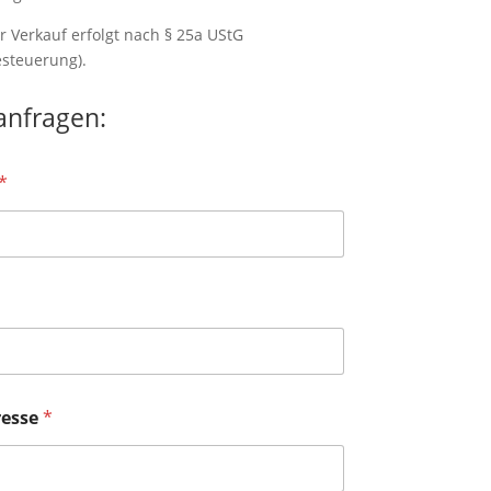
 Verkauf erfolgt nach § 25a UStG
esteuerung).
 anfragen:
*
resse
*