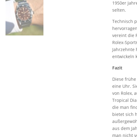
1950er Jahr
selten.
Technisch pr
hervorragen
vereint die
Rolex-Sport
Jahrzehnte 
entwickeln 
Fazit
Diese frühe
eine Uhr. S
von Rolex, 
Tropical Di
die man fin
bietet sich 
außergewöhn
aus dem Jah
man nicht ve