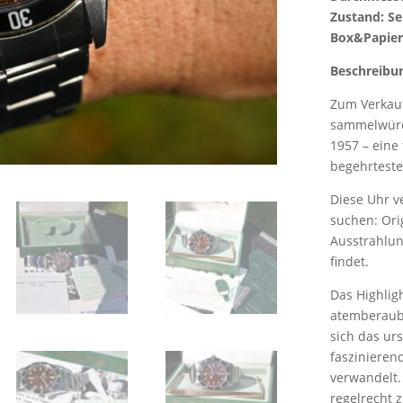
Zustand: Se
Box&Papiere
Beschreibu
Zum Verkauf
sammelwür
1957 – eine
begehrteste
Diese Uhr v
suchen: Orig
Ausstrahlun
findet.
Das Highligh
atemberau
sich das urs
faszinieren
verwandelt. 
regelrecht 