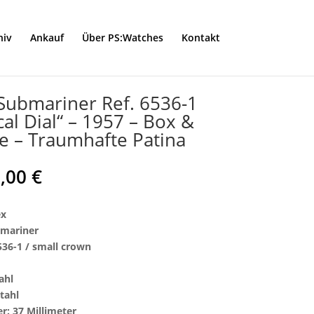
hiv
Ankauf
Über PS:Watches
Kontakt
Submariner Ref. 6536-1
cal Dial“ – 1957 – Box &
e – Traumhafte Patina
0,00
€
ex
bmariner
536-1 / small crown
ahl
tahl
r: 37 Millimeter