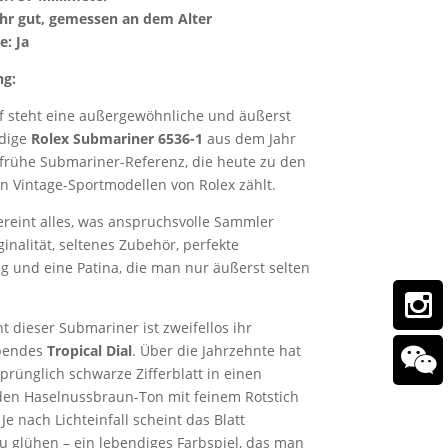
hr gut, gemessen an dem Alter
: Ja
ng:
 steht eine außergewöhnliche und äußerst
dige
Rolex Submariner 6536-1
aus dem Jahr
 frühe Submariner-Referenz, die heute zu den
n Vintage-Sportmodellen von Rolex zählt.
ereint alles, was anspruchsvolle Sammler
inalität, seltenes Zubehör, perfekte
g und eine Patina, die man nur äußerst selten
t dieser Submariner ist zweifellos ihr
bendes
Tropical Dial
. Über die Jahrzehnte hat
prünglich schwarze Zifferblatt in einen
den Haselnussbraun-Ton mit feinem Rotstich
Je nach Lichteinfall scheint das Blatt
zu glühen – ein lebendiges Farbspiel, das man