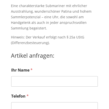
Eine charakterstarke Submariner mit ehrlicher
Ausstrahlung, wunderschöner Patina und hohem
Sammlerpotenzial – eine Uhr, die sowohl am
Handgelenk als auch in jeder anspruchsvollen
Sammlung begeistert.
Hinweis: Der Verkauf erfolgt nach § 25a UStG
(Differenzbesteuerung).
Artikel anfragen:
N
Ihr Name
*
a
m
e
I
h
r
Telefon
*
e
*