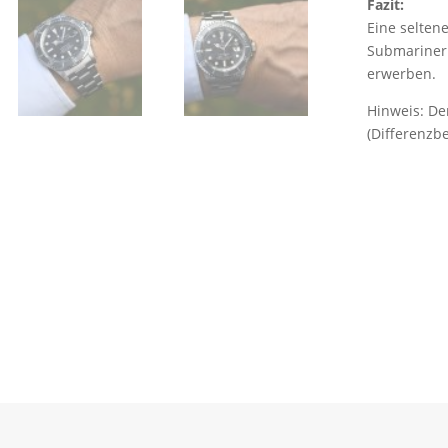
Fazit:
Eine seltene
Submariner 
erwerben.
Hinweis: De
(Differenzb