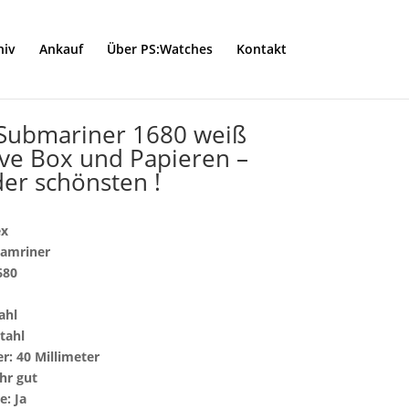
hiv
Ankauf
Über PS:Watches
Kontakt
Submariner 1680 weiß
ive Box und Papieren –
der schönsten !
ex
bamriner
680
ahl
tahl
: 40 Millimeter
hr gut
: Ja