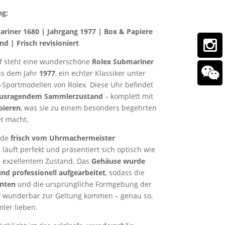
ng:
riner 1680 | Jahrgang 1977 | Box & Papiere
nd | Frisch revisioniert
f steht eine wunderschöne
Rolex Submariner
s dem Jahr
1977
, ein echter Klassiker unter
-Sportmodellen von Rolex. Diese Uhr befindet
usragendem Sammlerzustand
– komplett mit
pieren
, was sie zu einem besonders begehrten
t macht.
rde
frisch vom Uhrmachermeister
, läuft perfekt und präsentiert sich optisch wie
n exzellentem Zustand. Das
Gehäuse wurde
d professionell aufgearbeitet
, sodass die
anten
und die ursprüngliche Formgebung der
r wunderbar zur Geltung kommen – genau so,
ler lieben.