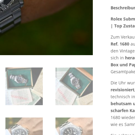
Beschreibu
Rolex Subma
| Top Zusta
Zum Verkau
Ref. 1680
au
den Vintage
sich in
hera
Box und Pa
Gesamtpake
Die Uhr wu
revisioniert
technisch i
behutsam un
scharfen K
1680 wiede
wie es Samm