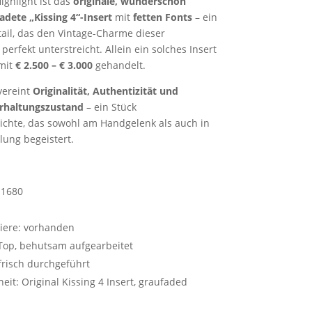
ighlight ist das
originale, wunderschön
adete „Kissing 4“-Insert
mit
fetten Fonts
– ein
tail, das den Vintage-Charme dieser
erfekt unterstreicht. Allein ein solches Insert
mit
€ 2.500 – € 3.000
gehandelt.
vereint
Originalität, Authentizität und
Erhaltungszustand
– ein Stück
chte, das sowohl am Handgelenk als auch in
ung begeistert.
 1680
iere: vorhanden
Top, behutsam aufgearbeitet
 frisch durchgeführt
eit: Original Kissing 4 Insert, graufaded