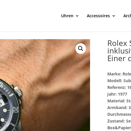
Uhren
Accessoires
Arc
Rolex 
inklus
Einer 
Marke: Rol
Modell: Su
Referenz: 1
Jahr: 1977
Material: St
Armband: S
Durchmesser
Zustand: Se
Box&Papiere