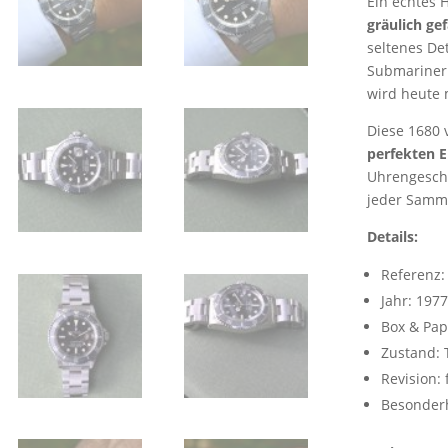
Ein echtes H
gräulich gef
seltenes De
Submariner p
wird heute 
Diese 1680 
perfekten 
Uhrengeschi
jeder Samml
Details:
Referenz:
Jahr: 1977
Box & Pap
Zustand: 
Revision:
Besonderh