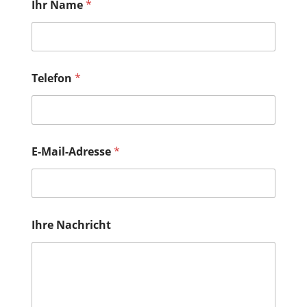
Ihr Name
*
Telefon
*
E-Mail-Adresse
*
I
Ihre Nachricht
h
r
e
*
I
h
r