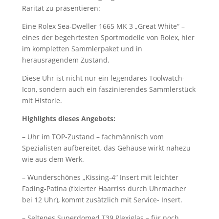
Rarität zu präsentieren:
Eine Rolex Sea-Dweller 1665 MK 3 „Great White“ –
eines der begehrtesten Sportmodelle von Rolex, hier
im kompletten Sammlerpaket und in
herausragendem Zustand.
Diese Uhr ist nicht nur ein legendäres Toolwatch-
Icon, sondern auch ein faszinierendes Sammlerstück
mit Historie.
Highlights dieses Angebots:
– Uhr im TOP-Zustand – fachmännisch vom
Spezialisten aufbereitet, das Gehäuse wirkt nahezu
wie aus dem Werk.
– Wunderschönes „Kissing-4“ Insert mit leichter
Fading-Patina (fixierter Haarriss durch Uhrmacher
bei 12 Uhr), kommt zusätzlich mit Service- Insert.
– Seltenes Superdomed T39 Plexiglas – für noch