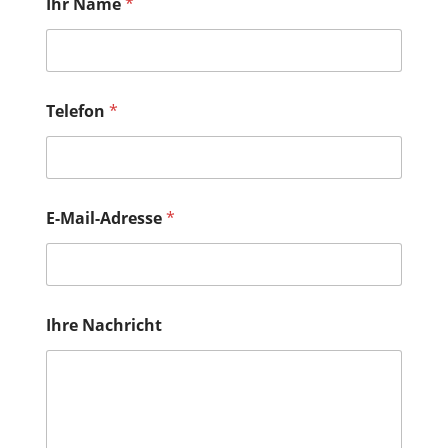
Ihr Name
*
Telefon
*
*
E-Mail-Adresse
*
N
a
m
e
I
h
Ihre Nachricht
r
e