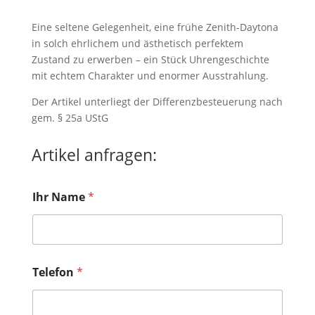
Eine seltene Gelegenheit, eine frühe Zenith-Daytona
in solch ehrlichem und ästhetisch perfektem
Zustand zu erwerben – ein Stück Uhrengeschichte
mit echtem Charakter und enormer Ausstrahlung.
Der Artikel unterliegt der Differenzbesteuerung nach
gem. § 25a UStG
Artikel anfragen:
*
Ihr Name
*
N
a
m
e
N
a
Telefon
*
m
e