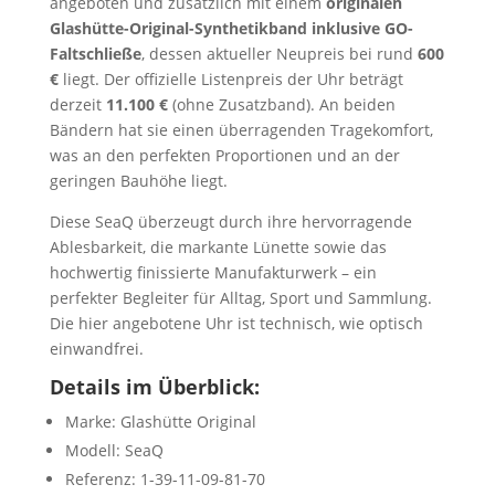
angeboten und zusätzlich mit einem
originalen
Glashütte-Original-Synthetikband inklusive GO-
Faltschließe
, dessen aktueller Neupreis bei rund
600
€
liegt. Der offizielle Listenpreis der Uhr beträgt
derzeit
11.100 €
(ohne Zusatzband). An beiden
Bändern hat sie einen überragenden Tragekomfort,
was an den perfekten Proportionen und an der
geringen Bauhöhe liegt.
Diese SeaQ überzeugt durch ihre hervorragende
Ablesbarkeit, die markante Lünette sowie das
hochwertig finissierte Manufakturwerk – ein
perfekter Begleiter für Alltag, Sport und Sammlung.
Die hier angebotene Uhr ist technisch, wie optisch
einwandfrei.
Details im Überblick:
Marke: Glashütte Original
Modell: SeaQ
Referenz: 1-39-11-09-81-70