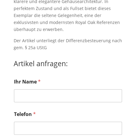
klarere und elegantere Gehäusearchitektur. In
perfektem Zustand und als Fullset bietet dieses
Exemplar die seltene Gelegenheit, eine der
exklusivsten und modernsten Royal Oak Referenzen
überhaupt zu erwerben.
Der Artikel unterliegt der Differenzbesteuerung nach
gem. § 25a UStG
Artikel anfragen:
*
Ihr Name
*
*
I
h
r
Telefon
*