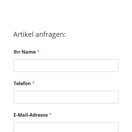
Artikel anfragen:
*
Ihr Name
*
I
h
r
e
N
a
Telefon
*
c
h
r
i
c
h
E-Mail-Adresse
*
t